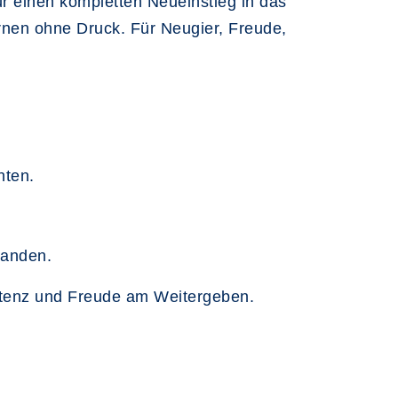
ür einen kompletten Neueinstieg in das
rnen ohne Druck. Für Neugier, Freude,
hten.
handen.
petenz und Freude am Weitergeben.