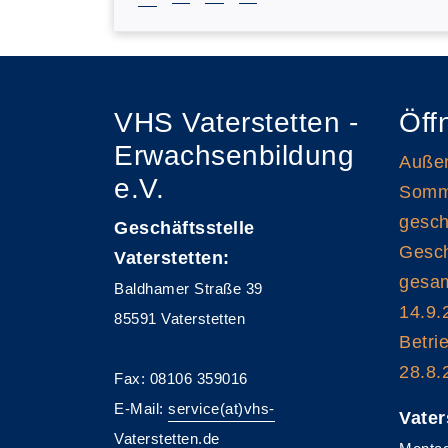
VHS Vaterstetten -
Öff
Erwachsenbildung
Außen
e.V.
Somme
gesch
Geschäftsstelle
Gesch
Vaterstetten:
gesam
Baldhamer Straße 39
14.9.
85591 Vaterstetten
Betri
28.8.
Fax: 08106 359016
E-Mail:
service(at)vhs-
Vater
Vaterstetten.de