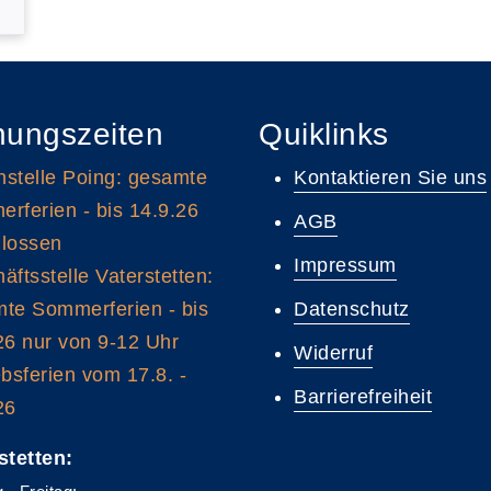
nungszeiten
Quiklinks
stelle Poing: gesamte
Kontaktieren Sie uns
rferien - bis 14.9.26
AGB
lossen
Impressum
äftsstelle Vaterstetten:
te Sommerferien - bis
Datenschutz
26 nur von 9-12 Uhr
Widerruf
ebsferien vom 17.8. -
Barrierefreiheit
26
stetten: