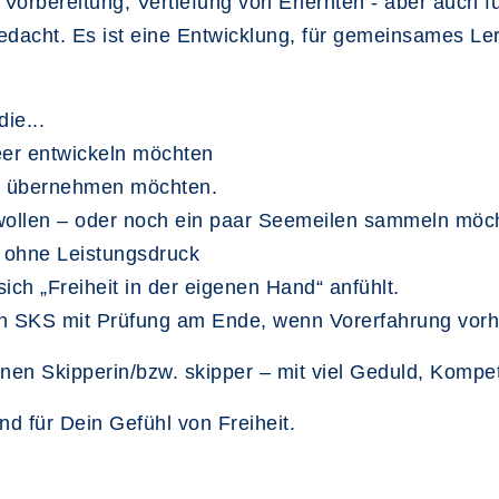
Vorbereitung, Vertiefung von Erlernten - aber auch f
edacht. Es ist eine Entwicklung, für gemeinsames Le
ie...
eer entwickeln möchten
ng übernehmen möchten.
n wollen – oder noch ein paar Seemeilen sammeln möc
z ohne Leistungsdruck
ich „Freiheit in der eigenen Hand“ anfühlt.
en SKS mit Prüfung am Ende, wenn Vorerfahrung vor
renen Skipperin/bzw. skipper – mit viel Geduld, Kom
d für Dein Gefühl von Freiheit.