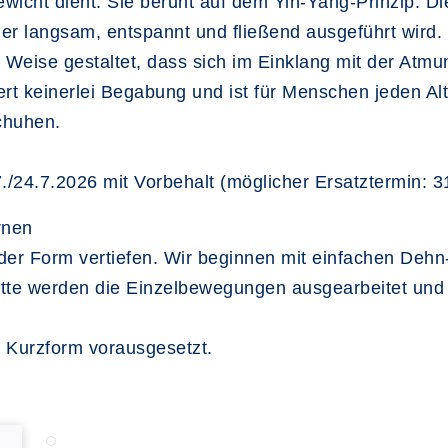
ewicht dient. Sie beruht auf dem Yin-Yang-Prinzip. D
 der langsam, entspannt und fließend ausgeführt wir
der Weise gestaltet, dass sich im Einklang mit der At
rt keinerlei Begabung und ist für Menschen jeden Al
chuhen.
17./24.7.2026 mit Vorbehalt (möglicher Ersatztermin: 3
rnen
e der Form vertiefen. Wir beginnen mit einfachen De
tte werden die Einzelbewegungen ausgearbeitet und v
 Kurzform vorausgesetzt.