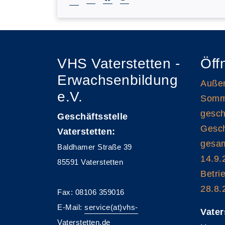
VHS Vaterstetten -
Öff
Erwachsenbildung
Außen
e.V.
Somme
gesch
Geschäftsstelle
Gesch
Vaterstetten:
gesam
Baldhamer Straße 39
14.9.
85591 Vaterstetten
Betri
28.8.
Fax: 08106 359016
E-Mail:
service(at)vhs-
Vater
Vaterstetten.de