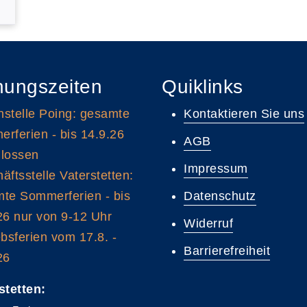
nungszeiten
Quiklinks
stelle Poing: gesamte
Kontaktieren Sie uns
rferien - bis 14.9.26
AGB
lossen
Impressum
äftsstelle Vaterstetten:
te Sommerferien - bis
Datenschutz
26 nur von 9-12 Uhr
Widerruf
ebsferien vom 17.8. -
Barrierefreiheit
26
stetten: