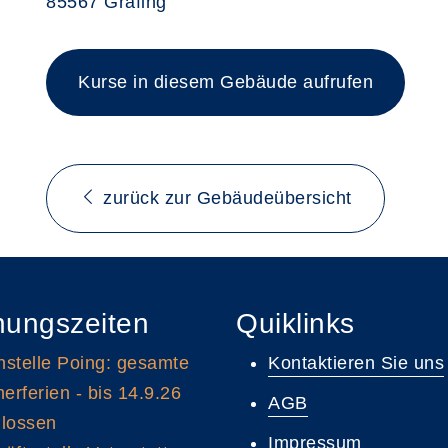
85567 Grafing
Kurse in diesem Gebäude aufrufen
zurück zur Gebäudeübersicht
nungszeiten
Quiklinks
stelle Poing: gesamte
Kontaktieren Sie uns
rferien - bis 14.9.26
AGB
lossen
Impressum