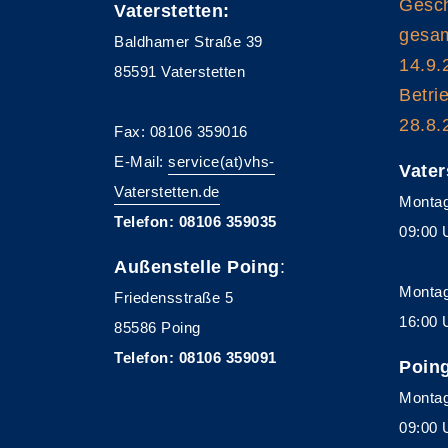
Gesch
Vaterstetten:
gesam
Baldhamer Straße 39
14.9.
85591 Vaterstetten
Betri
28.8.
Fax: 08106 359016
E-Mail:
service(at)vhs-
Vater
Vaterstetten.de
Montag
Telefon: 08106 359035
09:00 
Außenstelle Poing
:
Montag
Friedensstraße 5
16:00 
85586 Poing
Telefon: 08106 359091
Poin
Montag
09:00 