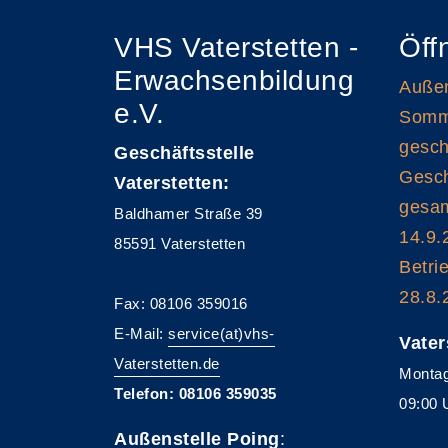
VHS Vaterstetten -
Öff
Erwachsenbildung
Außen
e.V.
Somme
gesch
Geschäftsstelle
Gesch
Vaterstetten:
gesam
Baldhamer Straße 39
14.9.
85591 Vaterstetten
Betri
28.8.
Fax: 08106 359016
E-Mail:
service(at)vhs-
Vater
Vaterstetten.de
Montag
Telefon: 08106 359035
09:00 
Außenstelle Poing
: