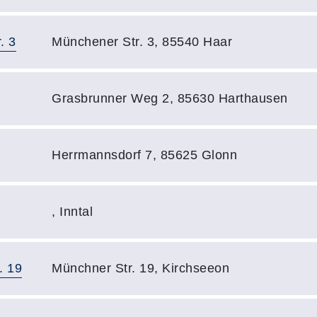
Adresse:
. 3
Münchener Str. 3, 85540 Haar
Adresse:
Grasbrunner Weg 2, 85630 Harthausen
Adresse:
Herrmannsdorf 7, 85625 Glonn
Adresse:
, Inntal
Adresse:
. 19
Münchner Str. 19, Kirchseeon