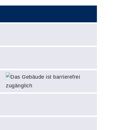
Barrierefreie Zugänglichkeit
Das Gebäude is