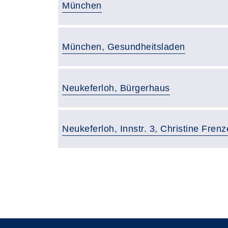
Gebäude:
München
Gebäude:
München, Gesundheitsladen
Gebäude:
Neukeferloh, Bürgerhaus
Gebäude:
Neukeferloh, Innstr. 3, Christine Frenz
Gebäudeübersicht
Seite 1 von 3