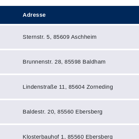
Adresse
Adresse:
Sternstr. 5, 85609 Aschheim
Adresse:
Brunnenstr. 28, 85598 Baldham
Adresse:
Lindenstraße 11, 85604 Zorneding
Adresse:
Baldestr. 20, 85560 Ebersberg
Adresse:
Klosterbauhof 1, 85560 Ebersberg