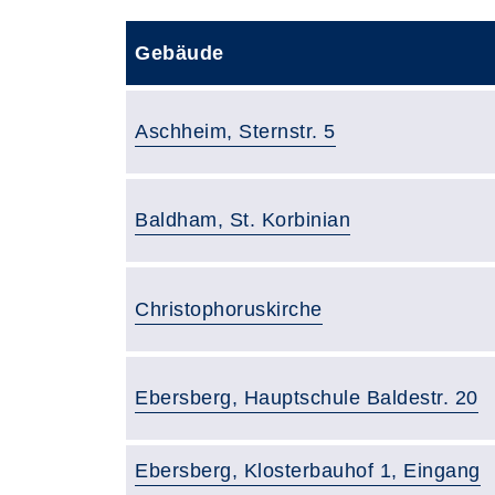
Gebäude
Gebäude:
Aschheim, Sternstr. 5
Gebäude:
Baldham, St. Korbinian
Gebäude:
Christophoruskirche
Gebäude:
Ebersberg, Hauptschule Baldestr. 20
Gebäude:
Ebersberg, Klosterbauhof 1, Eingang