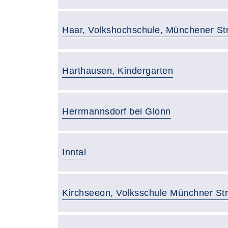
Gebäude:
Haar, Volkshochschule, Münchener Str
Gebäude:
Harthausen, Kindergarten
Gebäude:
Herrmannsdorf bei Glonn
Gebäude:
Inntal
Gebäude:
Kirchseeon, Volksschule Münchner Str