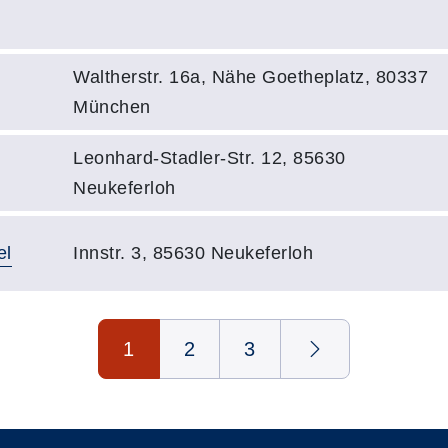
Adresse:
Adresse:
Waltherstr. 16a, Nähe Goetheplatz, 80337
München
Adresse:
Leonhard-Stadler-Str. 12, 85630
Neukeferloh
Adresse:
el
Innstr. 3, 85630 Neukeferloh
1
2
3