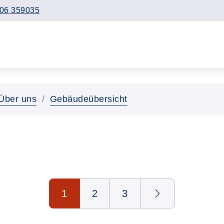
06 359035
Über uns
Gebäudeübersicht
1
2
3