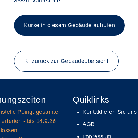
85591 Vaterstetten
Kurse in diesem Gebäude aufrufen
zurück zur Gebäudeübersicht
nungszeiten
Quiklinks
stelle Poing: gesamte
Kontaktieren Sie uns
rferien - bis 14.9.26
AGB
lossen
Impressum