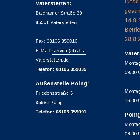
Gesch
Vaterstetten:
gesam
Baldhamer Straße 39
14.9.
85591 Vaterstetten
Betri
28.8.
Fax: 08106 359016
E-Mail:
service(at)vhs-
Vater
Vaterstetten.de
Montag
Telefon: 08106 359035
09:00 
Außenstelle Poing
:
Montag
Friedensstraße 5
16:00 
85586 Poing
Telefon: 08106 359091
Poin
Montag
09:00 