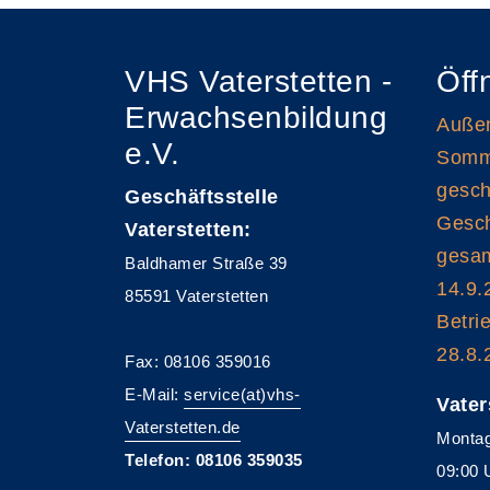
VHS Vaterstetten -
Öff
Erwachsenbildung
Außen
e.V.
Somme
gesch
Geschäftsstelle
Gesch
Vaterstetten:
gesam
Baldhamer Straße 39
14.9.
85591 Vaterstetten
Betri
28.8.
Fax: 08106 359016
E-Mail:
service(at)vhs-
Vater
Vaterstetten.de
Montag
Telefon: 08106 359035
09:00 