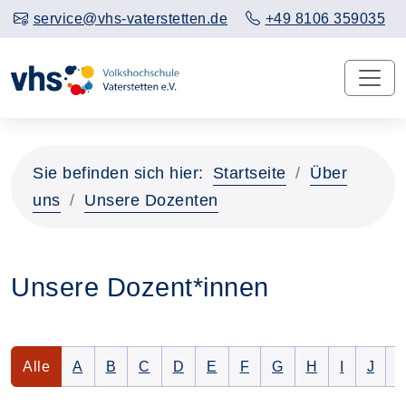
service@vhs-vaterstetten.de
+49 8106 359035
Sie befinden sich hier:
Startseite
Über
uns
Unsere Dozenten
Unsere Dozent*innen
Dozenten werden aufgelistet
Nur Dozenten mit folgendem Anfangsbuchstaben 
Nur Dozenten mit folgendem Anfangsbuchsta
Nur Dozenten mit folgendem Anfangsbu
Nur Dozenten mit folgendem Anfan
Nur Dozenten mit folgendem 
Nur Dozenten mit folge
Nur Dozenten mit f
Nur Dozenten 
Nur Dozen
Nur D
N
Alle
A
B
C
D
E
F
G
H
I
J